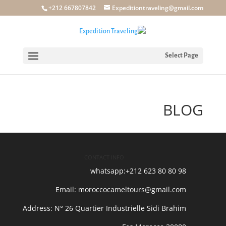
+212 667807842
Expeditiontraveling@gmail.com
Select Page
BLOG
CONTACT INFO
whatsapp:+212 623 80 80 98
Email: moroccocameltours@gmail.com
Address: N° 26 Quartier Industrielle Sidi Brahim