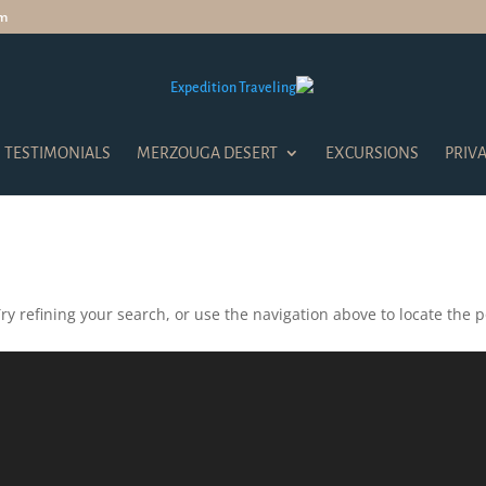
om
TESTIMONIALS
MERZOUGA DESERT
EXCURSIONS
PRIV
 refining your search, or use the navigation above to locate the po