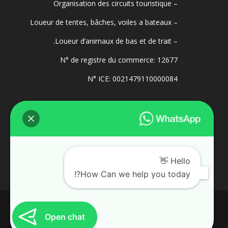
– Organisation des circuits touristique
– Loueur de tentes, bâches, voiles a bateaux
– Loueur d’animaux de bas et de trait.
N° de registre du commerce: 12677
N° ICE: 0021479110000084
Hello 👋
How Can we help you today?!
Open chat
© Expedition Traveling ALL RIGHTS RESERVED.