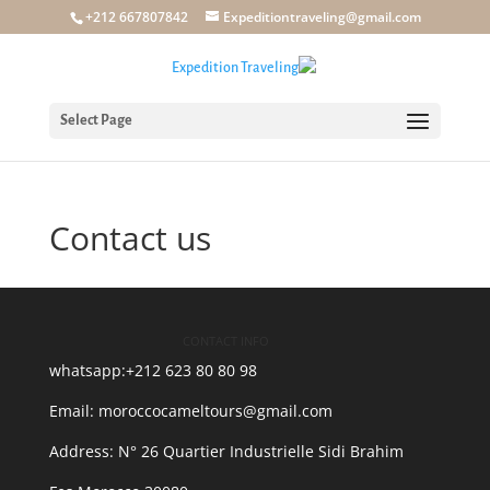
+212 667807842
Expeditiontraveling@gmail.com
Select Page
Contact us
CONTACT INFO
whatsapp:+212 623 80 80 98
Email: moroccocameltours@gmail.com
Address: N° 26 Quartier Industrielle Sidi Brahim